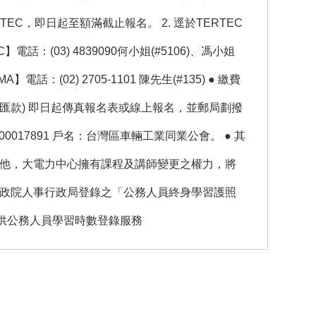
TEC，即日起至額滿截止報名。 2. 逕於TERTEC
電話：(03) 4839090何小姐(#5106)、馮小姐
TVMA】電話：(02) 2705-1101 陳先生(#135) ● 繳費
匯款) 即日起傳真報名表或線上報名，並郵局劃撥
017891 戶名：台灣區車輛工業同業公會。 ● 其
或其他，大電力中心擁有課程及講師變更之權力，將
為行政院人事行政局登錄之「公務人員終身學習護照
供公務人員學習時數登錄服務