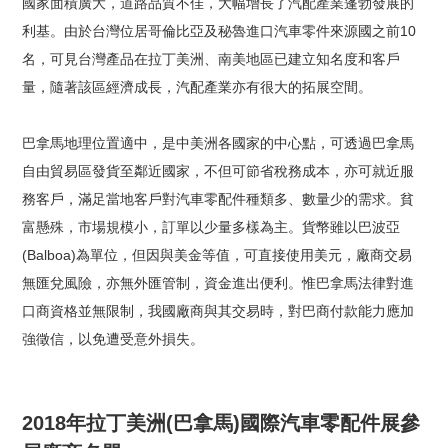
國家面積廣大，道路品質不佳，大幅增長了汽配產業蓬勃發展的
利基。由於台灣位居哥倫比亞及秘魯進口汽車零件來源國之前10
名，可見台灣產品在拉丁美洲、南美地區已建立知名度和客戶
量，隨著該區經濟成長，汽配產業亦有很大的拓展空間。
巴拿馬地理位置適中，是中美洲各國家的中心點，可透過巴拿馬
自由貿易區發貨至鄰近國家，不但可節省稅務成本，亦可就近服
務客戶，滿足當地客戶對汽車零配件種類多、數量少的需求。貧
富懸殊，市場規模小，訂單以少量多樣為主。貨幣雖以巴波亞
(Balboa)為單位，但因與美金等值，可直接使用美元，廠商交易
無匯兌風險，亦無外匯管制，資金進出便利。惟巴拿馬法律對進
口商資格並無限制，我國廠商與其交易時，對巴商付款能力應加
強徵信，以免遭受意外損失。
2018年拉丁美洲(巴拿馬)國際汽車零配件展參