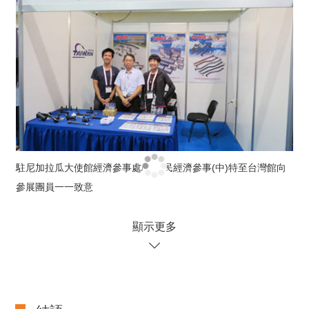
駐尼加拉瓜大使館經濟參事處/吳樹民經濟參事(中)特至台灣館向
參展團員一一致意
顯示更多