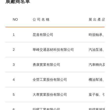
展廠商名單
NO
公 司 名 稱
展 出 產 品
1
昆進有限公司
時規軸承、冷
2
華峰交通器材科技有限公司
汽油泵浦、水
3
勇康實業有限公司
汽車轉向及懸
4
全營工業股份有限公司
機油幫浦、動
5
大專實業股份有限公司
葉子板、引擎
6
巨曜工業有限公司
前擋風玻璃飾