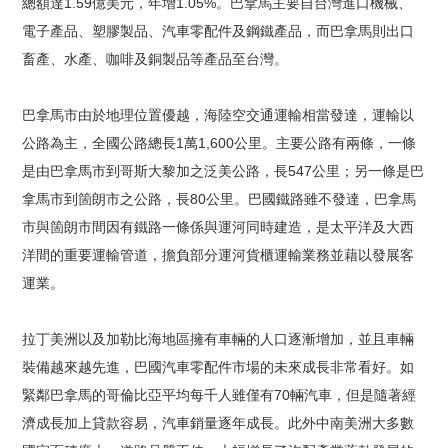
總額達1.59億美元，年增1.05%。巴拿馬主要自台灣進口機械、
電子產品、塑膠製品、汽車零配件及鋼鐵產品，而巴拿馬則出口
畜產、水產、咖啡及銅製品等產品至台灣。
巴拿馬市由於地理位置優越，海陸空交通運輸相當發達，運輸以
公路為主，全國公路總長1萬1,600公里。主要公路有兩條，一條
是由巴拿馬市到哥斯大黎加之泛美公路，長547公里；另一條是巴
拿馬市到箇朗市之公路，長80公里。巴國鐵路雖不發達，巴拿馬
市與箇朗市間因有鐵路一條係與運河同時建造，是太平洋及大西
洋間的重要運輸管道，擔負部分運河貨櫃運輸業務並藉以發展客
運業。
拉丁美洲以及加勒比海地區擁有車輛的人口逐漸增加，並且車輛
裝備越來越先進，巴國汽車零配件市場的未來成長非常看好。如
緊鄰巴拿馬的哥倫比亞平均每千人雖僅有70輛汽車，但是隨著經
濟成長加上貸款容易，汽車銷量逐年成長。此外中南美洲大多數