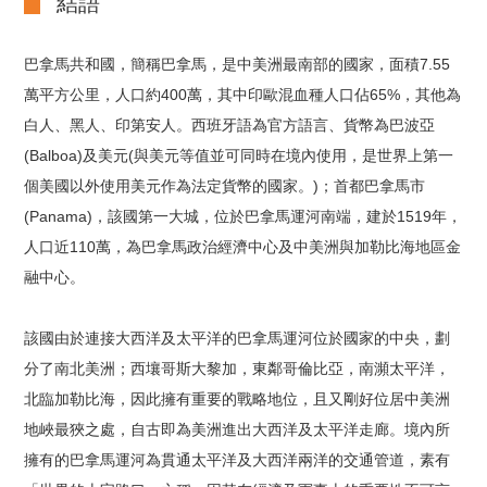
結語
巴拿馬共和國，簡稱巴拿馬，是中美洲最南部的國家，面積7.55
萬平方公里，人口約400萬，其中印歐混血種人口佔65%，其他為
白人、黑人、印第安人。西班牙語為官方語言、貨幣為巴波亞
(Balboa)及美元(與美元等值並可同時在境內使用，是世界上第一
個美國以外使用美元作為法定貨幣的國家。)；首都巴拿馬市
(Panama)，該國第一大城，位於巴拿馬運河南端，建於1519年，
人口近110萬，為巴拿馬政治經濟中心及中美洲與加勒比海地區金
融中心。
該國由於連接大西洋及太平洋的巴拿馬運河位於國家的中央，劃
分了南北美洲；西壤哥斯大黎加，東鄰哥倫比亞，南瀕太平洋，
北臨加勒比海，因此擁有重要的戰略地位，且又剛好位居中美洲
地峽最狹之處，自古即為美洲進出大西洋及太平洋走廊。境內所
擁有的巴拿馬運河為貫通太平洋及大西洋兩洋的交通管道，素有