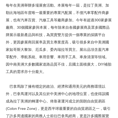
每年在美洲舉辦多場展會活動。本展每年一屆，是拉丁美洲、加
勒比海地區年度唯一最重要的專業汽配展，不僅汽車零配件商參
展，也有汽車百貨、汽修工具等廠商參加。今年有超過300家參展
廠商、30個國家參與本展，每年除來自各國參展商及眾多國際品
牌展示最新產品與科技，為買賣雙方提供一個專業的採購平台
外，更因參展商回展率及買主專業度高，吸引很多來自中美洲國
家如哥斯大黎加、厄瓜多、委內瑞拉等買主。展出品項含蓋汽車
零配件、導航系統、車用音響、車用手工具、車身清潔等領域。
因中南美洲大多數國家道路品質不佳，且國土面積廣大，DIY補胎
工具的需求亦十分龐大。
巴拿馬除了擁有穩定的政治、經濟和通用美元的商務環境以
外，巴拿馬運河以及其位於中美洲中心的地理位置，也使得該國
成為拉丁美洲的轉運中心。倚靠著運河成立的箇朗自由貿易區
(Colon Free Zone)，更是西半球最重要的自由貿易區之一，吸引
了許多周邊國家的商務人士前往巴拿馬經商，更是許多國際展覽