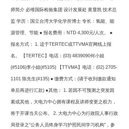
师简介 必维国际检验集团 设计发展处 黄显凯 技术总
监 学历：国立台湾大学化学所博士 专长：氢能、能
源管理、节能 ● 报名费用：NTD 4,300元/人次。 ●
报名方式： 1. 迳于TERTEC或TTVMA官网线上报
名。 【TERTEC】电话：(03) 4839090何小姐
(#5106)李小姐(#5105) 【TTVMA】电话：(02) 2705-
1101 陈先生(#135) ● 缴费方式：(请于收到缴款通知
单后再进行汇款) ●其他： 1. 若因不可预测之突发因
素或其他，大电力中心拥有课程及讲师变更之权力，
将于开课当天公布。 2. 大电力中心为行政院人事行政
局登录之“公务人员终身学习护照民间学习机构”，参